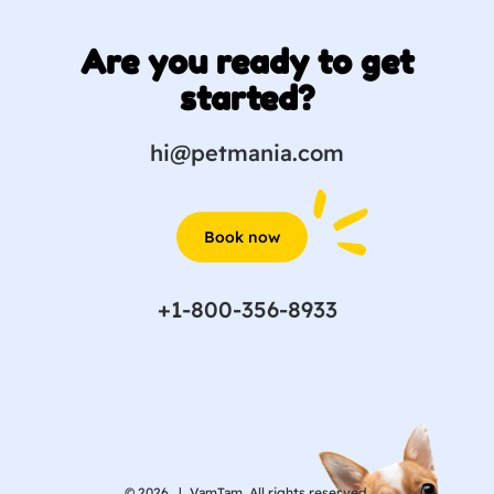
Are you ready to get
started?
hi@petmania.com
Book now
+1-800-356-8933
© 2026 |
VamTam. All rights reserved.